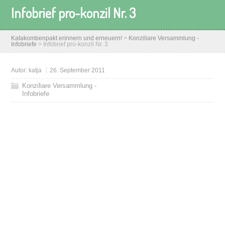
Infobrief pro-konzil Nr. 3
Katakombenpakt erinnern und erneuern!
>
Konziliare Versammlung -
Infobriefe
>
Infobrief pro-konzil Nr. 3
Autor:
katja
26. September 2011
Konziliare Versammlung -
Infobriefe
Li
Wid
li
De