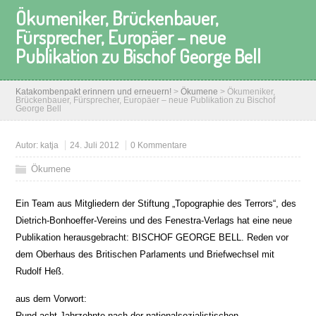
Ökumeniker, Brückenbauer,
Fürsprecher, Europäer – neue
Publikation zu Bischof George Bell
Katakombenpakt erinnern und erneuern!
>
Ökumene
>
Ökumeniker,
Brückenbauer, Fürsprecher, Europäer – neue Publikation zu Bischof
George Bell
Autor:
katja
24. Juli 2012
0 Kommentare
Ökumene
Ein Team aus Mitgliedern der Stiftung „Topographie des Terrors“, des
Dietrich-Bonhoeffer-Vereins und des Fenestra-Verlags hat eine neue
Publikation herausgebracht: BISCHOF GEORGE BELL. Reden vor
dem Oberhaus des Britischen Parlaments und Briefwechsel mit
Rudolf Heß.
aus dem Vorwort:
Rund acht Jahrzehnte nach der nationalsozialistischen