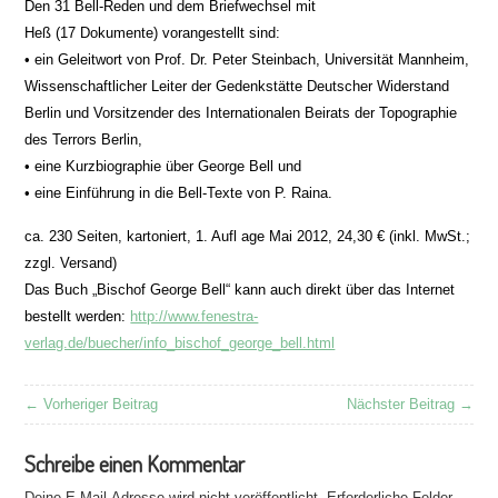
Den 31 Bell-Reden und dem Briefwechsel mit
Heß (17 Dokumente) vorangestellt sind:
• ein Geleitwort von Prof. Dr. Peter Steinbach, Universität Mannheim,
Wissenschaftlicher Leiter der Gedenkstätte Deutscher Widerstand
Berlin und Vorsitzender des Internationalen Beirats der Topographie
des Terrors Berlin,
• eine Kurzbiographie über George Bell und
• eine Einführung in die Bell-Texte von P. Raina.
ca. 230 Seiten, kartoniert, 1. Aufl age Mai 2012, 24,30 € (inkl. MwSt.;
zzgl. Versand)
Das Buch „Bischof George Bell“ kann auch direkt über das Internet
bestellt werden:
http://www.fenestra-
verlag.de/buecher/info_bischof_george_bell.html
← Vorheriger Beitrag
Nächster Beitrag →
Schreibe einen Kommentar
Deine E-Mail-Adresse wird nicht veröffentlicht.
Erforderliche Felder