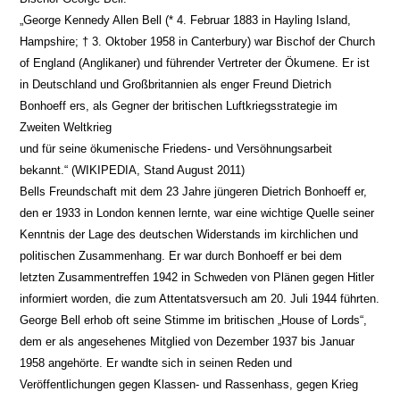
„George Kennedy Allen Bell (* 4. Februar 1883 in Hayling Island,
Hampshire; † 3. Oktober 1958 in Canterbury) war Bischof der Church
of England (Anglikaner) und führender Vertreter der Ökumene. Er ist
in Deutschland und Großbritannien als enger Freund Dietrich
Bonhoeff ers, als Gegner der britischen Luftkriegsstrategie im
Zweiten Weltkrieg
und für seine ökumenische Friedens- und Versöhnungsarbeit
bekannt.“ (WIKIPEDIA, Stand August 2011)
Bells Freundschaft mit dem 23 Jahre jüngeren Dietrich Bonhoeff er,
den er 1933 in London kennen lernte, war eine wichtige Quelle seiner
Kenntnis der Lage des deutschen Widerstands im kirchlichen und
politischen Zusammenhang. Er war durch Bonhoeff er bei dem
letzten Zusammentreffen 1942 in Schweden von Plänen gegen Hitler
informiert worden, die zum Attentatsversuch am 20. Juli 1944 führten.
George Bell erhob oft seine Stimme im britischen „House of Lords“,
dem er als angesehenes Mitglied von Dezember 1937 bis Januar
1958 angehörte. Er wandte sich in seinen Reden und
Veröffentlichungen gegen Klassen- und Rassenhass, gegen Krieg