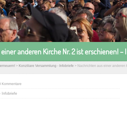
iner anderen Kirche Nr. 2 ist erschienen! – I
erneuern!
>
Konziliare Versammlung - Infobriefe
>
Nachrichten aus einer anderen Ki
0 Kommentare
 Infobriefe
Nac
pro
Inh
1. 