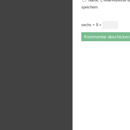
Name, E-Mail-Adresse u
speichern.
sechs + 9 =