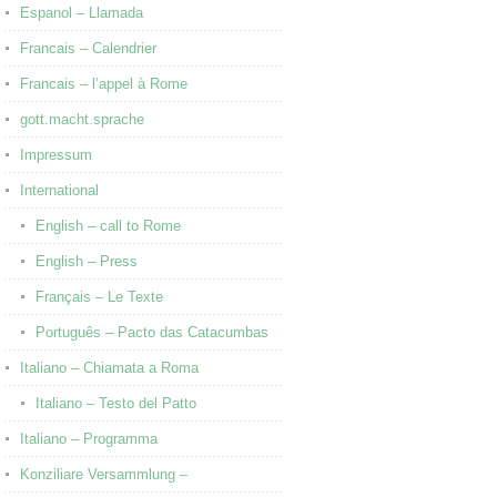
anisieren müssen, bitten wir um Anmeldung in den nächste
Espanol – Llamada
Francais – Calendrier
Francais – l’appel à Rome
gott.macht.sprache
Impressum
International
English – call to Rome
English – Press
Français – Le Texte
Português – Pacto das Catacumbas
Italiano – Chiamata a Roma
Italiano – Testo del Patto
Italiano – Programma
Konziliare Versammlung –