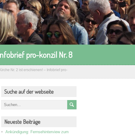
nfobrief pro-konzil Nr. 8
rche Nr. 2 ist erschienen! – Infobrief pro-
Suche auf der webseite
hrichten aus einer anderen Kirche Nr. 2 ist erschienen! -
-konzil Nr. 8, 25. Mai 2012

Neueste Beiträge
alt:

Nachrichten aus einer anderen Kirche Nr. 2 ist erschienen
Ankündigung: Fernsehinterview zum