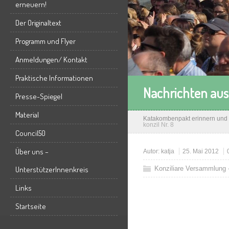
erneuern!
Der Originaltext
Programm und Flyer
Anmeldungen/ Kontakt
Praktische Informationen
Nachrichten aus e
Presse-Spiegel
Material
Katakombenpakt erinnern und 
konzil Nr. 8
Council50
Über uns –
Autor:
katja
25. Mai 2012
Konziliare Versammlung -
UnterstützerInnenkreis
Links
Startseite